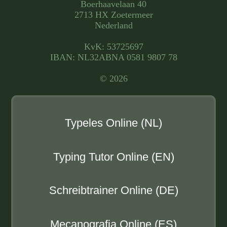
Boerhaavelaan 40
2713 HX Zoetermeer
Nederland
KvK: 53725697
IBAN: NL32ABNA 0581 9807 78
© 2026
Typeles Online (NL)
Typing Tutor Online (EN)
Schreibtrainer Online (DE)
Mecanografia Online (ES)