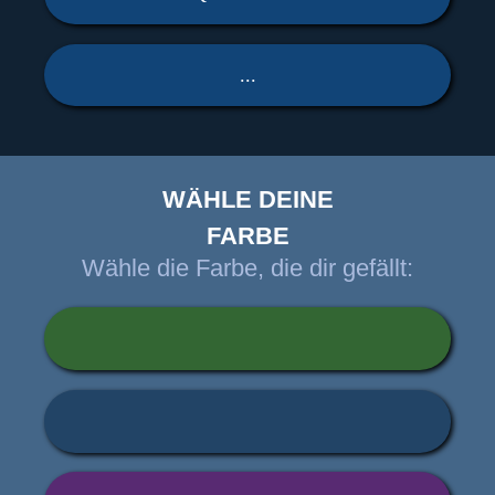
...
WÄHLE DEINE
FARBE
Wähle die Farbe, die dir gefällt: