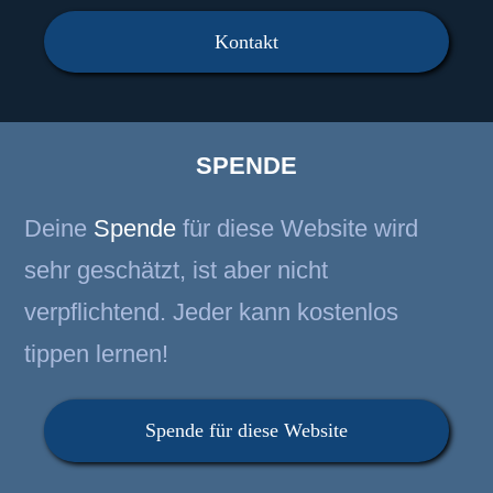
Kontakt
SPENDE
Deine
Spende
für diese Website wird
sehr geschätzt, ist aber nicht
verpflichtend. Jeder kann kostenlos
tippen lernen!
Spende für diese Website