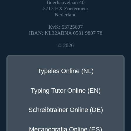
Boerhaavelaan 40
2713 HX Zoetermeer
Nederland
KvK: 53725697
IBAN: NL32ABNA 0581 9807 78
© 2026
Typeles Online (NL)
Typing Tutor Online (EN)
Schreibtrainer Online (DE)
Mecanografia Online (ES)