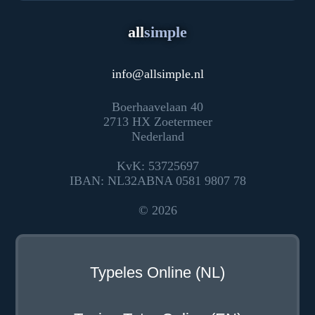
all
simple
info
@
allsimple.nl
Boerhaavelaan 40
2713 HX Zoetermeer
Nederland
KvK: 53725697
IBAN: NL32ABNA 0581 9807 78
© 2026
Typeles Online (NL)