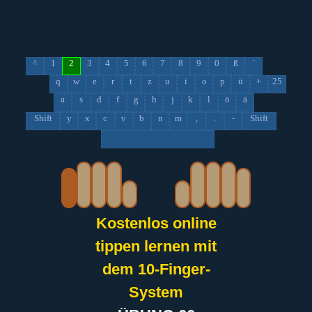
^
1
2
3
4
5
6
7
8
9
0
ß
´
q
w
e
r
t
z
u
i
o
p
ü
+
25
a
s
d
f
g
h
j
k
l
ö
ä
Shift
y
x
c
v
b
n
m
,
.
-
Shift
Kostenlos online
tippen lernen mit
dem 10-Finger-
System