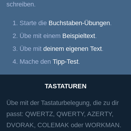
schreiben.
Starte die
Buchstaben-Übungen
.
Übe mit einem
Beispieltext
.
Übe mit
deinem eigenen Text
.
Mache den
Tipp-Test
.
TASTATUREN
Übe mit der Tastaturbelegung, die zu dir
passt: QWERTZ, QWERTY, AZERTY,
DVORAK, COLEMAK oder WORKMAN.