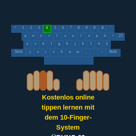
^
1
2
3
4
5
6
7
8
9
0
ß
´
q
w
e
r
t
z
u
i
o
p
ü
+
25
a
s
d
f
g
h
j
k
l
ö
ä
Shift
y
x
c
v
b
n
m
,
.
-
Shift
Kostenlos online
tippen lernen mit
dem 10-Finger-
System