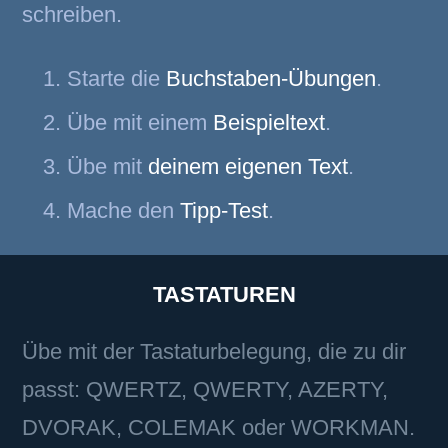
schreiben.
Starte die
Buchstaben-Übungen
.
Übe mit einem
Beispieltext
.
Übe mit
deinem eigenen Text
.
Mache den
Tipp-Test
.
TASTATUREN
Übe mit der Tastaturbelegung, die zu dir
passt: QWERTZ, QWERTY, AZERTY,
DVORAK, COLEMAK oder WORKMAN.